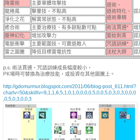
降雷術
主要單體攻擊技
道術、
龍捲風
擊暈技，不點高
道術特化、
提
道術專精
淨化之花
解異常狀態，不點高
癒合術
主要治療技，有多餘點數可點
術法貫通*
增
靈神幻化
增加攻擊力
雷紋刺青
提
電脈衝擊
主要範圍技，可震退敵人
咒語訓練*
提
雷之圖騰
降低目標雷電抗性
法杖大師
提
p.s. 術法貫通、咒語訓練成長幅度較小，
PK場時可替換為治療技能，或投資在其他圖騰上。
http://gdomurmur.blogspot.com/2011/06/blog-post_611.html?
charlv=50&skilllv=9,1,1,6,5,1,0,1,0,0,0,0,5,0,0,5,0,3,0,3,0,0,0
,0,5,0,3,0,0,3