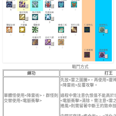
戰鬥方式
練功
打王
先放<雷之圖騰>，再使用<靈
<降雷術>反覆攻擊。
單體怪使用<降雷術>，群怪則
過程中需注意仇恨值不能高於
交替使用<電脈衝擊>
<電脈衝擊>清除。需注意<雷
捲風>則需留著中斷王的致命