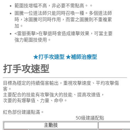
範圍技增幅不高，非必要不需點高。。
圖騰一位道法師只能同時召喚一種。多個道法師
時，冰圖騰可同時作用，而雷之圖騰則不重複累
加。
<雷脈衝擊>在擊退時會造成連擊效果，可當主要
強力範圍技使用。
★打手攻速型
★補師治療型
打手攻速型
目標為穩定的持續傷害輸出，重視攻擊速度、平均攻擊傷
害。
主要配合的技能有攻擊強大的技能、提高攻速值，
次要的有爆擊值、力量、命中。
紅色部份建議點滿。
50級建議配點
主動技