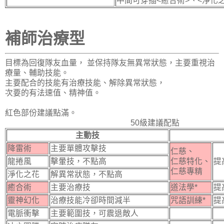
中間可穿插<癒合術>、<淨化
補師治療型
目標為回復隊友血量， 並保持隊友無異常狀態，主要重視治
療量、輔助技能。
主要配合的技能有治療技能、解除異常狀態，
次要的有法速值、精神值。
紅色部份建議點滿。
50級建議配點
主動技
降雷術
主要單體攻擊技
仁慈、
龍捲風
擊暈技，不點高
仁慈特化、
提
仁慈專精
淨化之花
解異常狀態，不點高
癒合術
主要治療技
道法學*
提
靈神幻化
治療技能冷卻時間減半
咒語訓練*
提
電脈衝擊
主要範圍技，可震退敵人