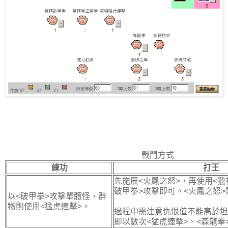
戰鬥方式
練功
打王
先施展<火鳳之怒>，再使用<獵
破甲拳>攻擊即可。<火鳳之怒>
以<破甲拳>攻擊單體怪，群
物則使用<猛虎連擊>。
過程中需注意仇恨值不能高於坦
即以數次<猛虎連擊>、<森龍拳