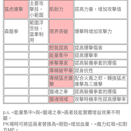
主要攻
猛虎連擊
擊技，
肌耐力
提高力量，增加攻擊值
小範圍
範圍浮
空技，
森龍拳
限界突破
爆擊時增加攻擊力
當牽制
用
怒氣提高
提高爆擊傷害
能量集中
提高爆擊率
拳擊專家
提高裝備拳套的爆傷
專精破甲拳
提身抗性
專精猛虎連
配合火鳳之怒，轉換猛虎
擊
連擊為三連擊
獵魂之拳
提高裝備拳套的爆傷
獵魂領域
攻擊時機率性提高爆擊率
p.s. <能量集中>與<獵魂之拳>兩者技能實體增益效果不明
顯，
PK場時可將這兩者替換為<剛勁>增加血量、<魔力虹吸>扣對
方MP。