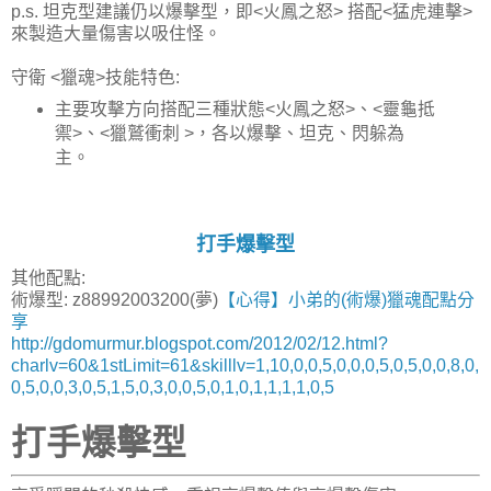
p.s. 坦克型建議仍以爆擊型，即<火鳳之怒> 搭配<猛虎連擊>
來製造大量傷害以吸住怪。
守衛 <獵魂>技能特色:
主要攻擊方向搭配三種狀態<火鳳之怒>、<靈龜抵
禦>、<獵鷲衝刺 >，各以爆擊、坦克、閃躲為
主。
打手爆擊型
其他配點:
術爆型: z88992003200(夢)
【心得】小弟的(術爆)獵魂配點分
享
http://gdomurmur.blogspot.com/2012/02/12.html?
charlv=60&1stLimit=61&skilllv=1,10,0,0,5,0,0,0,5,0,5,0,0,8,0,
0,5,0,0,3,0,5,1,5,0,3,0,0,5,0,1,0,1,1,1,1,0,5
打手爆擊型