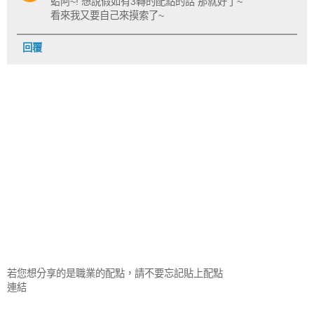
蛤阿~! 想說假如有3轉的配點的話 那就好了~
看來我又要自己來摸索了~
回覆
若您想分享的是職業的配點，請不要忘記貼上配點
連結