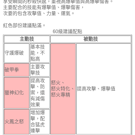
享受瞬間的秒殺快感，重視高爆擊值與高爆擊傷害。
主要配合的技能有爆擊值、爆擊傷害，
次要的包含攻擊值、力量、運氣。
紅色部份建議點滿。
60級建議配點
主動技
被動技
基本技
守護爆破
能，不
點高
主要攻
破甲拳
擊技
提高攻
怒火、
擊、防
怒火特化、
提高攻擊、爆擊值
獵神幻化
禦，還
怒火專精
有減傷
效果
增加爆
擊，配
火鳳之怒
合猛虎
連擊