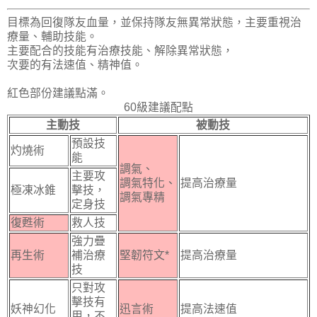
目標為回復隊友血量，並保持隊友無異常狀態，主要重視治
療量、輔助技能。
主要配合的技能有治療技能、解除異常狀態，
次要的有法速值、精神值。
紅色部份建議點滿。
60級建議配點
主動技
被動技
預設技
灼燒術
能
調氣、
主要攻
調氣特化、
提高治療量
極凍冰錐
擊技，
調氣專精
定身技
復甦術
救人技
強力疊
再生術
補治療
堅韌符文*
提高治療量
技
只對攻
擊技有
妖神幻化
迅言術
提高法速值
用，不