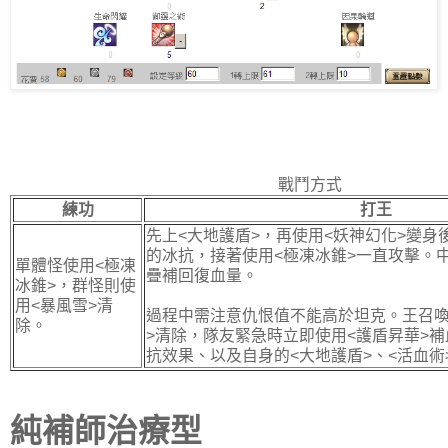
戰鬥方式
練功
打王
先上<大地護盾>，再使用<妖神幻化>變身
的冰抗，接著使用<極凍冰錐>一直攻擊。中
單體怪使用<極凍
疊補回復血量。
冰錐>，群怪則使
用<暴風雪>清
過程中需注意仇恨值不能高於坦克。王召喚
除。
>清除，隊友緊急時立即使用<護盾昇華>
抗效果、以及自身的<大地護盾>、<活血術
純補師治療型