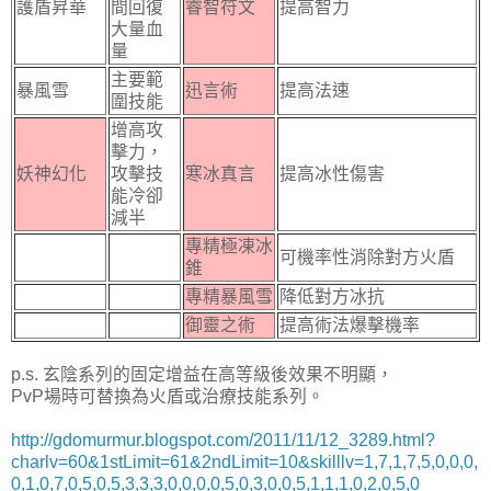
護盾昇華
間回復
睿智符文
提高智力
大量血
量
主要範
暴風雪
迅言術
提高法速
圍技能
增高攻
擊力，
妖神幻化
攻擊技
寒冰真言
提高冰性傷害
能冷卻
減半
專精極凍冰
可機率性消除對方火盾
錐
專精暴風雪
降低對方冰抗
御靈之術
提高術法爆擊機率
p.s. 玄陰系列的固定增益在高等級後效果不明顯，
PvP場時可替換為火盾或治療技能系列。
http://gdomurmur.blogspot.com/2011/11/12_3289.html?
charlv=60&1stLimit=61&2ndLimit=10&skilllv=1,7,1,7,5,0,0,0,
0,1,0,7,0,5,0,5,3,3,3,0,0,0,0,5,0,3,0,0,5,1,1,1,0,2,0,5,0