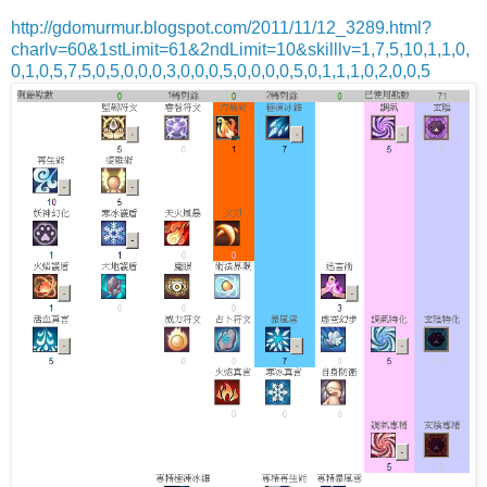
http://gdomurmur.blogspot.com/2011/11/12_3289.html?
charlv=60&1stLimit=61&2ndLimit=10&skilllv=1,7,5,10,1,1,0,
0,1,0,5,7,5,0,5,0,0,0,3,0,0,0,5,0,0,0,0,5,0,1,1,1,0,2,0,0,5