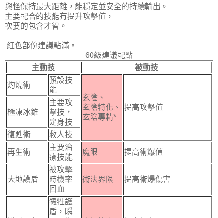
與怪保持最大距離，能穩定並安全的持續輸出。
主要配合的技能有提升攻擊值，
次要的包含才智。
紅色部份建議點滿。
60級建議配點
主動技
被動技
預設技
灼燒術
能
玄陰、
主要攻
玄陰特化、
提高攻擊值
極凍冰錐
擊技，
玄陰專精*
定身技
復甦術
救人技
主要治
再生術
魔眼
提高術爆值
療技能
被攻擊
大地護盾
時機率
術法界限
提高術爆傷害
回血
犧牲護
盾，瞬