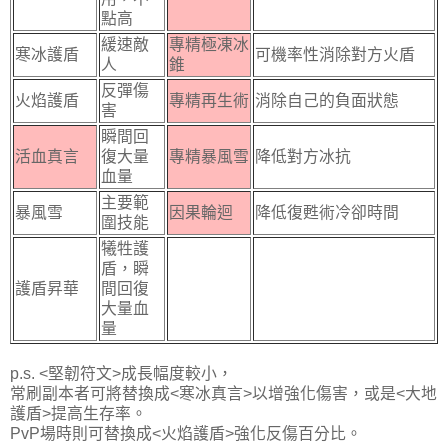
點高
緩速敵
專精極凍冰
寒冰護盾
可機率性消除對方火盾
人
錐
反彈傷
火焰護盾
專精再生術
消除自己的負面狀態
害
瞬間回
活血真言
復大量
專精暴風雪
降低對方冰抗
血量
主要範
暴風雪
因果輪迴
降低復甦術冷卻時間
圍技能
犧牲護
盾，瞬
護盾昇華
間回復
大量血
量
p.s. <堅韌符文>成長幅度較小，
常刷副本者可將替換成<寒冰真言>以增強化傷害，或是<大地
護盾>提高生存率。
PvP場時則可替換成<火焰護盾>強化反傷百分比。