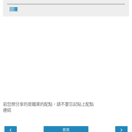
回覆
若您想分享的是職業的配點，請不要忘記貼上配點
連結
‹
›
首頁