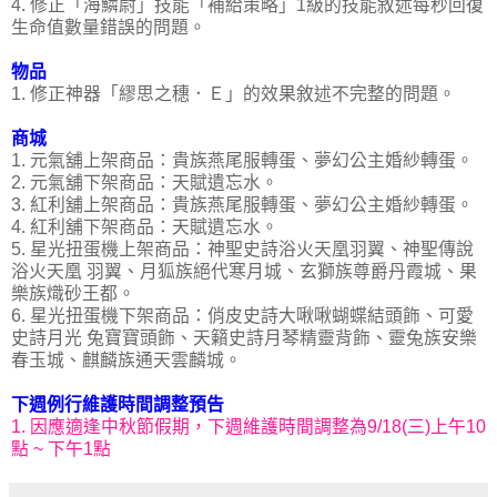
4. 修正「海鱗尉」技能「補給策略」1級的技能敘述每秒回復
生命值數量錯誤的問題。
物品
1. 修正神器「繆思之穗．Ｅ」的效果敘述不完整的問題。
商城
1. 元氣舖上架商品：貴族燕尾服轉蛋、夢幻公主婚紗轉蛋。
2. 元氣舖下架商品：天賦遺忘水。
3. 紅利舖上架商品：貴族燕尾服轉蛋、夢幻公主婚紗轉蛋。
4. 紅利舖下架商品：天賦遺忘水。
5. 星光扭蛋機上架商品：神聖史詩浴火天凰羽翼、神聖傳說
浴火天凰 羽翼、月狐族絕代寒月城、玄獅族尊爵丹霞城、果
樂族熾砂王都。
6. 星光扭蛋機下架商品：俏皮史詩大啾啾蝴蝶結頭飾、可愛
史詩月光 兔寶寶頭飾、天籟史詩月琴精靈背飾、靈兔族安樂
春玉城、麒麟族通天雲麟城。
下週例行維護時間調整預告
1. 因應適逢中秋節假期，下週維護時間調整為9/18(三)上午10
點 ~ 下午1點