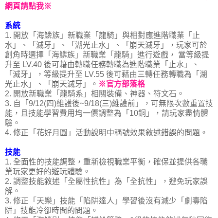
網頁請點我※
系統
1. 開放「海鱗族」新職業「龍騎」與相對應進階職業「止
水」、「滅牙」、「湖光止水」、「崩天滅牙」，玩家可於
創角時選擇「海鱗族」新職業「龍騎」進行遊戲， 當等級提
升至 LV.40 後可藉由轉職任務轉職為進階職業「止水」、
「滅牙」，等級提升至 LV.55 後可藉由三轉任務轉職為「湖
光止水」、「崩天滅牙」。
※官方部落格
2. 開放新職業「龍騎系」相關裝備、神器、符文石。
3. 自「9/12(四)維護後~9/18(三)維護前」，可無限次數重置技
能，且技能學習費用均一價調整為「10銅」，請玩家盡情體
驗。
4. 修正「花好月圓」活動說明中稱號效果敘述錯誤的問題。
技能
1. 全面性的技能調整，重新檢視職業平衡，確保並提供各職
業玩家更好的遊玩體驗。
2. 調整技能敘述「全屬性抗性」為「全抗性」，避免玩家誤
解。
3. 修正「天樂」技能「陷阱達人」學習後沒有減少「劇毒陷
阱」技能冷卻時間的問題。