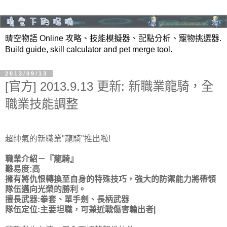
晴空物語 Online 攻略、技能模擬器、配點分析、寵物挑選器.
Build guide, skill calculator and pet merge tool.
2013/09/13
[官方] 2013.9.13 更新: 新職業龍騎，全
職業技能調整
超帥氣的新職業"龍騎"推出啦!
職業介紹－『龍騎』
難易度:高
擁有將仇恨轉換至自身的特殊技巧，強大的
防禦能力將帶領
隊伍邁向光榮的勝利。
擅長武器:拳套、單手劍、長柄武器
隊伍定位:主要坦職，可兼近戰傷害輸出者|