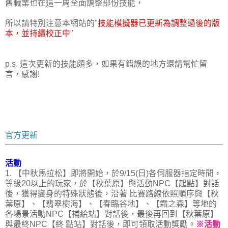
舊職業也在這一周全面調整部份技能，
所以請特別注意本網站的"
技能模擬器已更新為調整過後的版
本，並持續校正中
"
p.s. 這次更新的技能頗多，如果有錯誤的地方還請幫忙留
言，感謝!
p.s. 新舊技能比較表，僅供參考:
http://goo.gl/PStLcc
官方更新
活動
1. 【中秋馬拉松】即將開始，於9/15(日)各伺服器指定時間，
等級20以上的玩家，於【秋葉原】與活動NPC【起點】對話
後，獲得變身的特殊狀態後，沿著 比賽路線依照順序與【秋
葉原】、【翡翠樹海】、【春臨谷地】、【霜之森】等地的
各場景活動NPC【補給站】對話後，最後再回到【秋葉原】
與最終NPC【終 點站】對話後，即可領取活動獎勵。
※活動