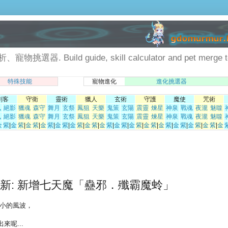
Build guide, skill calculator and pet merge to
特殊技能
寵物進化
進化挑選器
刺客
守衛
靈術
獵人
玄術
守護
魔使
咒術
風
絕影
獵魂
森守
舞月
玄祭
鳳狙
天樂
鬼策
玄陽
震靈
煉星
神泉
戰魂
夜瀧
魅噬
風
絕影
獵魂
森守
舞月
玄祭
鳳狙
天樂
鬼策
玄陽
震靈
煉星
神泉
戰魂
夜瀧
魅噬
金
紫
|
金
紫
|
金
紫
|
金
紫
|
金
紫
|
金
紫
|
金
紫
|
金
紫
|
金
紫
|
金
紫
|
金
紫
|
金
紫
|
金
紫
|
金
紫
|
金
紫
|
金
.27 更新: 新增七天魔「蠱邪．殲霸魔蛉」
不小的風波，
來呢...