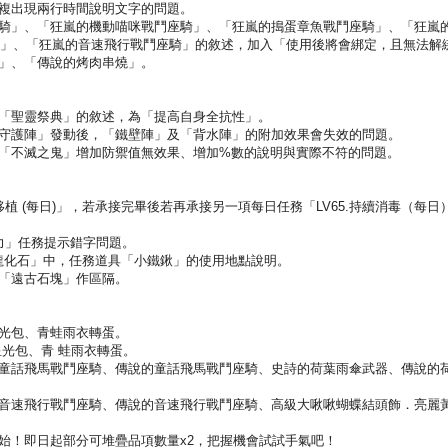
重複出現兩行時間說明文字的問題。
鬥座騎」、「狂嵐的機動喵咪戰鬥座騎」、「狂嵐的搗蛋章魚戰鬥座騎」、「狂嵐
騎」、「狂嵐的音速飛行戰鬥座騎」的敘述，加入「使用後將會綁定，且無法解
燒」、「傳說的烤肉串燒」。
能「聖靈祭典」的敘述，為「提高自身全抗性」。
能「守護陣」發動後，「鐵壁陣」及「背水陣」的附加效果會失效的問題。
技能「不滅之鬼」增加防禦值無效果、增加%數的說明與實際不符的問題。
晶草移植 (每日)」，若承接完畢後若再承接另一項每日任務「LV65.持續消毒（每
光之力」任務提示錯字問題。
的古龍化石」中，任務道具「小鐵鍬」的使用地點說明。
與「遠古石塊」作區隔。
星光包、青蛙雨衣轉蛋。
星光包、青 蛙雨衣轉蛋。
嵐的童話飛馬戰鬥座騎、傳說的童話飛馬戰鬥座騎、史詩的荷葉雨傘武器、傳說的
嵐的音速飛行戰鬥座騎、傳說的音速飛行戰鬥座騎、高級大啾啾蝴蝶結頭飾．亮麗
開始！即日起部分可堆疊品項數量x2，把握機會試試手氣吧！