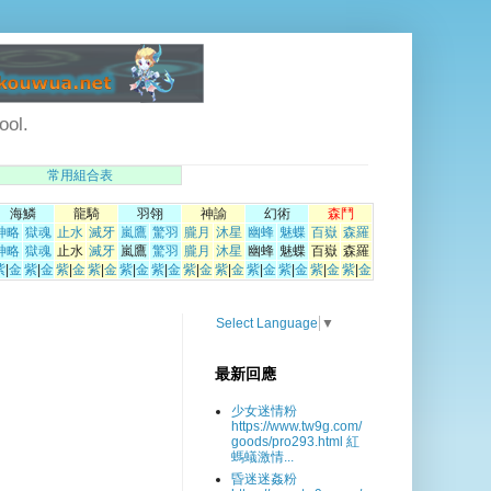
ol.
常用組合表
海鱗
龍騎
羽翎
神諭
幻術
森鬥
神略
獄魂
止水
滅牙
嵐鷹
驚羽
朧月
沐星
幽蜂
魅蝶
百嶽
森羅
神略
獄魂
止水
滅牙
嵐鷹
驚羽
朧月
沐星
幽蜂
魅蝶
百嶽
森羅
紫
|
金
紫
|
金
紫
|
金
紫
|
金
紫
|
金
紫
|
金
紫
|
金
紫
|
金
紫
|
金
紫
|
金
紫
|
金
紫
|
金
Select Language
▼
最新回應
少女迷情粉
https://www.tw9g.com/
goods/pro293.html 紅
螞蟻激情...
昏迷迷姦粉