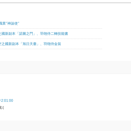
新增職業"神諭使"
新:開放空之國新副本「諾圖之門」、羽翎侍二轉技能書
更新:開放空之國新副本「旭日天臺」、羽翎侍金裝
:01:00
:(