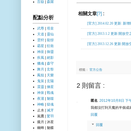
百嶽
|
森羅
相關文章
[?]
:
官方公告
配點分析
[官方] 2014.02.20 更新: 
武尊
|
塔皇
[官方] 2013.1.2 更
天道
|
靈仙
雲狩
|
龍犽
[官方] 2013.12.26 
霸星
|
狂衛
神巫
|
御靈
疾風
|
絕影
獵魂
|
森守
舞月
|
玄祭
標籤：
官方公告
鳳狙
|
天樂
鬼策
|
玄陽
2 則留言 :
震靈
|
煉星
神泉
|
戰魂
夜瀧
|
魅噬
匿名
2012年10月8日 下午2
神略
|
獄魂
我都沒打到天魔的半個成就
止水 |
滅牙
回覆
嵐鷹 |
驚羽
朧月 | 沐星
回覆
幽蜂 | 魅蝶