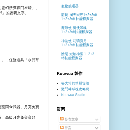
寵物挑選器
的靈幻妖狐戰鬥座騎」、
綁」的說明文字。
龍騎-崩天滅牙1+2+3轉
1+2+3轉 技能模擬器
魔獸使-魔使戰魂
1+2+3轉技能模擬器
神諭使-幻璃朧月
1+2+3轉 技能模擬器
陰陽-滅焰神巫 1+2+3
轉技能模擬器
日）」，任務道具「水晶草
Kouwua 製作
魯大常的華麗冒險
激鬥棒球魂攻略網
Kouwua Studio
荷葉雨傘武器、月亮兔寶
訂閱
黃、高級月光兔寶寶頭
發表文章
留言