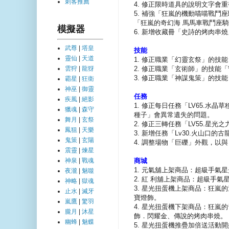
刺客推薦
4. 修正限時道具的說明文字會
5. 補強「狂嵐的機動喵喵戰
「狂嵐的奇幻海 馬馬車戰鬥座
模擬器
6. 新增收藏冊「史詩的烤肉串
武尊
|
塔皇
技能
靈仙
|
天道
1. 修正職業「幻靈玄祭」的技
2. 修正職業「玄術師」的技
雲狩
|
龍犽
3. 修正職業「神謀鬼策」的
霸星
|
狂衛
神巫
|
御靈
任務
疾風
|
絕影
1. 修正每日任務「LV65.水
獵魂
|
森守
種子」會異常遺失的問題。
舞月
|
玄祭
2. 修正三轉任務「LV55.星
鳳狙
|
天樂
3. 新增任務「Lv30.火山口
鬼策
|
玄陽
4. 調整場物「巨礫」外觀，以
震靈
|
煉星
商城
神泉
|
戰魂
1. 元氣舖上架商品：超級手氣
夜瀧
|
魅噬
2. 紅 利舖上架商品：超級手氣
神略
|
獄魂
3. 星光扭蛋機上架商品：狂
止水
|
滅牙
寶燈飾。
嵐鷹
|
驚羽
4. 星光扭蛋機下架商品：狂
朧月
|
沐星
飾．閃耀金、傳說的烤肉串燒。
幽蜂
|
魅蝶
5. 星光扭蛋機推疊加倍送活動