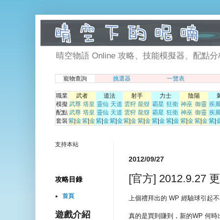
晴空物語 Online 攻略、技能模擬器、配點分析、寵物挑選器. 
寵物查詢
挑選器
一覽表
職業
武者
道法
射手
力士
陰陽
模擬
武尊
塔皇
靈仙
天道
雲狩
龍犽
霸星
狂衛
神巫
御靈
疾
配點
武尊
塔皇
靈仙
天道
雲狩
龍犽
霸星
狂衛
神巫
御靈
疾
套裝
紫
|
金
紫
|
金
紫
|
金
紫
|
金
紫
|
金
紫
|
金
紫
|
金
紫
|
金
紫
|
金
紫
|
金
紫
|
支持本站
2012/09/27
[官方] 2012.9
攻略目錄
首頁
上個禮拜出的 WP 經驗球引起
遊戲介紹
真的是買到賺到，新的WP 何時出