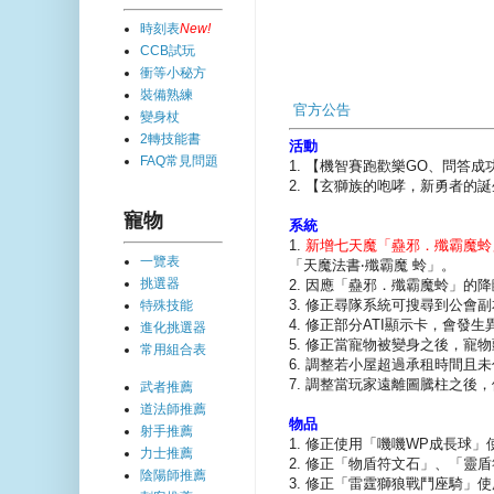
時刻表
New!
CCB試玩
衝等小秘方
裝備熟練
官方公告
變身杖
2轉技能書
活動
FAQ常見問題
1. 【機智賽跑歡樂GO、問答
2. 【玄獅族的咆哮，新勇者的
寵物
系統
1.
新增七天魔「蠱邪．殲霸魔蛉
一覽表
「天魔法書‧殲霸魔 蛉」。
挑選器
2. 因應「蠱邪．殲霸魔蛉」
3. 修正尋隊系統可搜尋到公會
特殊技能
4. 修正部分ATI顯示卡，會發
進化挑選器
5. 修正當寵物被變身之後，
常用組合表
6. 調整若小屋超過承租時間
7. 調整當玩家遠離圖騰柱之後
武者推薦
道法師推薦
物品
射手推薦
1. 修正使用「嘰嘰WP成長球
力士推薦
2. 修正「物盾符文石」、「
陰陽師推薦
3. 修正「雷霆獅狼戰鬥座騎