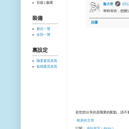
百嶽 | 森羅
魯大常
201
準時等待，想辦法
裝備
回覆
紫武一覽
金防一覽
裏設定
職業素質差異
寵物素質差異
若您想分享的是職業的配點，請不
較新的文章
訂閱：
張貼留言 ( Atom )