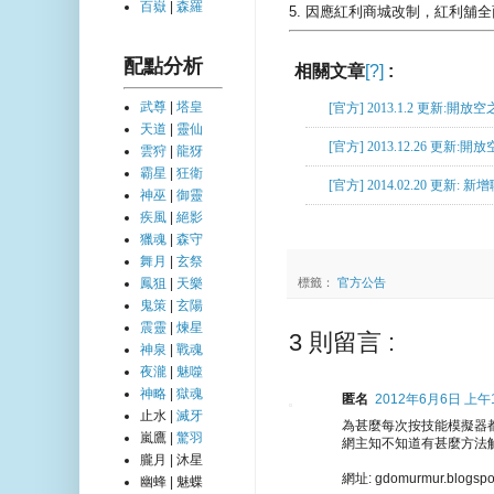
百嶽
|
森羅
5. 因應紅利商城改制，紅利舖
配點分析
相關文章
[?]
:
官方公告
武尊
|
塔皇
[官方] 2013.1.2 更
天道
|
靈仙
[官方] 2013.12.26 
雲狩
|
龍犽
霸星
|
狂衛
[官方] 2014.02.20 更新: 
神巫
|
御靈
疾風
|
絕影
獵魂
|
森守
舞月
|
玄祭
鳳狙
|
天樂
標籤：
官方公告
鬼策
|
玄陽
震靈
|
煉星
3 則留言 :
神泉
|
戰魂
夜瀧
|
魅噬
神略
|
獄魂
匿名
2012年6月6日 上午10
止水 |
滅牙
為甚麼每次按技能模擬器都會彈
嵐鷹 |
驚羽
網主知不知道有甚麼方法
朧月 | 沐星
網址: gdomurmur.blog
幽蜂 | 魅蝶