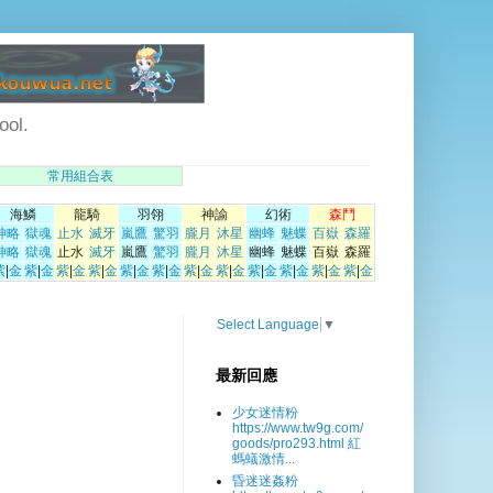
ol.
常用組合表
海鱗
龍騎
羽翎
神諭
幻術
森鬥
神略
獄魂
止水
滅牙
嵐鷹
驚羽
朧月
沐星
幽蜂
魅蝶
百嶽
森羅
神略
獄魂
止水
滅牙
嵐鷹
驚羽
朧月
沐星
幽蜂
魅蝶
百嶽
森羅
紫
|
金
紫
|
金
紫
|
金
紫
|
金
紫
|
金
紫
|
金
紫
|
金
紫
|
金
紫
|
金
紫
|
金
紫
|
金
紫
|
金
Select Language
▼
最新回應
少女迷情粉
https://www.tw9g.com/
goods/pro293.html 紅
螞蟻激情...
昏迷迷姦粉