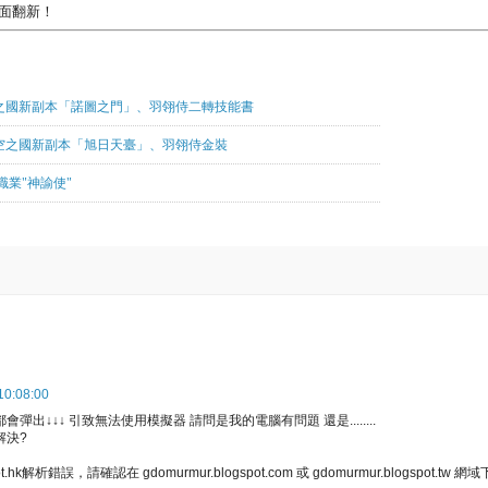
全面翻新！
新:開放空之國新副本「諾圖之門」、羽翎侍二轉技能書
更新:開放空之國新副本「旭日天臺」、羽翎侍金裝
新增職業"神諭使"
:08:00
出↓↓↓ 引致無法使用模擬器 請問是我的電腦有問題 還是........
解決?
spot.hk解析錯誤，請確認在 gdomurmur.blogspot.com 或 gdomurmur.blogspot.t