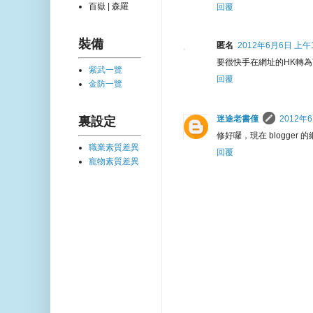
百嶽 | 森羅
回覆
裝備
匿名
2012年6月6日 上午11
要很快手在網址的HK轉為TW.
紫武一覽
回覆
金防一覽
迷途老書僮
2012年6
裏設定
修好囉，現在 blogger
職業素質差異
回覆
寵物素質差異