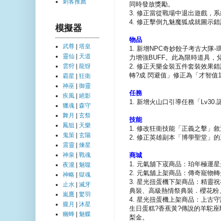
刺客推薦
同時發放獎勵。
3. 修正當從戰場中退出遊戲，
4. 修正擊倒九魅魔狐成就圖示
模擬器
物品
武尊
|
塔皇
1. 新增NPC奇妙餃子考古大
靈仙
|
天道
力增強BUFF。此為限時道具
2. 修正天樂金裝五件套裝效果
雲狩
|
龍犽
轉?成 閃避值」修正為「才智值
霸星
|
狂衛
神巫
|
御靈
任務
疾風
|
絕影
1. 新增火山口引導任務「Lv3
獵魂
|
森守
舞月
|
玄祭
技能
鳳狙
|
天樂
1. 修改狂衛技能「正義之擊」敘
鬼策
|
玄陽
2. 修正英雄副本「博學聖堂
震靈
|
煉星
商城
神泉
|
戰魂
1. 元氣舖下宬商品：珀年極運星
夜瀧
|
魅噬
2. 元氣舖上架商品：傳奇寵物
神略
|
獄魂
3. 星光扭蛋機下架商品：精
止水
|
滅牙
典裝、高級熱情祭典裝．櫻花粉
嵐鷹
|
驚羽
4. 星光扭蛋機上架商品：上古
朧月
|
沐星
生日蛋糕?香蕉黃?傳說的羊駝座
幽蜂
|
魅蝶
梨金。