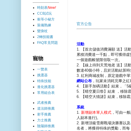
時刻表
New!
CCB試玩
衝等小秘方
官方公告
裝備熟練
變身杖
2轉技能書
FAQ常見問題
活動
1. 【首次儲值消費滿額 送】活
累積消費達一千點，即可獲得虛
寵物
一個遊戲帳號限領取一次。
2. 【線上待到天荒地老 送】活
一覽表
數達40個小時，且於活動結算時
挑選器
3. 紅利商城改制，原定遊戲中
網站公布
，玩家未消耗完畢之紅
特殊技能
4. 【新手加碼活動】結束，「
進化挑選器
5. 【晴空夏日祭】結束 ，移
常用組合表
6. 【晴空大猜謎】結束，移除
武者推薦
系統
道法師推薦
1.
新增副本單人模式
，可由一般
射手推薦
人副本進行)。
力士推薦
2. 新增頂級雪廊戰場決勝賽
陰陽師推薦
名者，將獲得特殊的獎勵，而每 