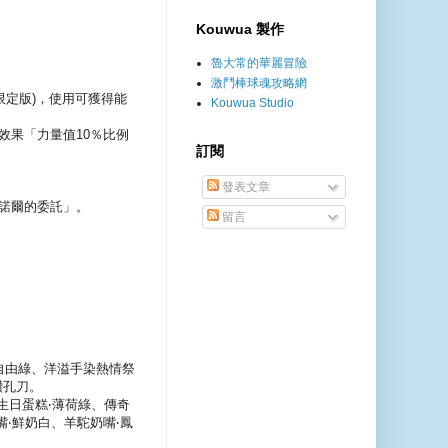
Kouwua 製作
魯大常的華麗冒險
激鬥棒球魂攻略網
限定版)，使用可獲得能
Kouwua Studio
效果「力量值10％比例
訂閱
發表文章
0.諾爾的委託」。
留言
自由綠、洋溢手染熱情祭
鑽孔刀。
生日蛋糕‧薄荷綠、傳奇
‧鮮奶白、羊駝奶嘴‧鳳