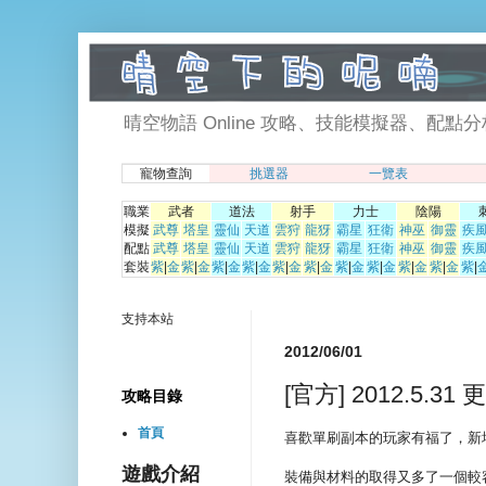
晴空物語 Online 攻略、技能模擬器、配點分析、寵物挑選器. 
寵物查詢
挑選器
一覽表
職業
武者
道法
射手
力士
陰陽
模擬
武尊
塔皇
靈仙
天道
雲狩
龍犽
霸星
狂衛
神巫
御靈
疾
配點
武尊
塔皇
靈仙
天道
雲狩
龍犽
霸星
狂衛
神巫
御靈
疾
套裝
紫
|
金
紫
|
金
紫
|
金
紫
|
金
紫
|
金
紫
|
金
紫
|
金
紫
|
金
紫
|
金
紫
|
金
紫
|
支持本站
2012/06/01
[官方] 2012.5.
攻略目錄
首頁
喜歡單刷副本的玩家有福了，新
遊戲介紹
裝備與材料的取得又多了一個較