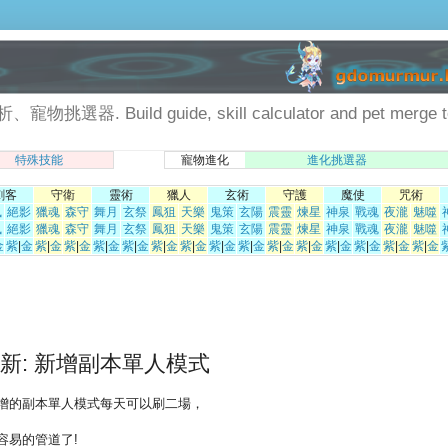
Build guide, skill calculator and pet merge to
特殊技能
寵物進化
進化挑選器
刺客
守衛
靈術
獵人
玄術
守護
魔使
咒術
風
絕影
獵魂
森守
舞月
玄祭
鳳狙
天樂
鬼策
玄陽
震靈
煉星
神泉
戰魂
夜瀧
魅噬
風
絕影
獵魂
森守
舞月
玄祭
鳳狙
天樂
鬼策
玄陽
震靈
煉星
神泉
戰魂
夜瀧
魅噬
金
紫
|
金
紫
|
金
紫
|
金
紫
|
金
紫
|
金
紫
|
金
紫
|
金
紫
|
金
紫
|
金
紫
|
金
紫
|
金
紫
|
金
紫
|
金
紫
|
金
紫
|
金
31 更新: 新增副本單人模式
增的副本單人模式每天可以刷二場，
容易的管道了!