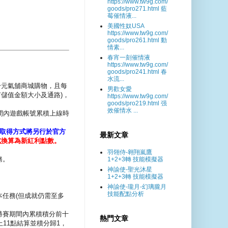
https://www.tw9g.com/
goods/pro271.html 藍
莓催情液...
美國性奴USA
https://www.tw9g.com/
goods/pro261.html 動
情素...
春宵一刻催情液
https://www.tw9g.com/
goods/pro241.html 春
水流...
間於元氣舖商城購物，且每
男歡女愛
儲值金額大小及通路)，
https://www.tw9g.com/
goods/pro219.html 强
效催情水 ...
動期間內遊戲帳號累積上線時
取得方式將另行於官方
最新文章
位方式換算為新紅利點數。
羽翎侍-翱翔嵐鷹
務。
1+2+3轉 技能模擬器
神諭使-聖光沐星
1+2+3轉 技能模擬器
神諭使-瓏月-幻璃朧月
技能配點分析
任務(但成就仍需至多
勝賽期間內累積積分前十
熱門文章
11點結算並積分歸1，