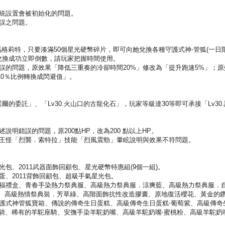
系統設置會被初始化的問題。
錯誤之問題。
隊-瑪格莉特，只要湊滿50個星光硬幣碎片，即可向她兌換各種守護式神‧管狐(一日
，兌換成功立即倒數，請玩家把握時間使用。
錯誤的問題，原效果「降低三重奏的冷卻時間20%」修改為「提升跑速5%」；原
10％比例轉換成閃避值」。
0.諾爾的委託」、「Lv30.火山口的古龍化石」，玩家等級達30等即可承接「Lv3
述說明錯誤的問題，原200點HP，改為200 點以上HP。
」的王怪「烈襲．索特拉」技能「烈風震勁」暈眩說明與效果不符問題。
光包、2011武器面飾回顧包、星光硬幣特惠組(9個一組)。
轉蛋、2011背飾回顧包、超級手氣星光包。
靈祝福禮盒、青春手染熱力祭典服、高級熱力祭典服．涼爽藍、高級熱力祭典服．
、高級熱情祭典裝．芳草綠、高階面飾抗性改造膠囊、原地復活櫻花、黃金的
守護式神管狐寶箱、傳說的傳奇生日蛋糕、高級傳奇生日蛋糕‧葡萄紫、高級傳奇
騎、稀有的羊駝座騎、安撫手染羊駝奶嘴、高級羊駝奶嘴‧蜜桃粉、高級羊駝奶嘴