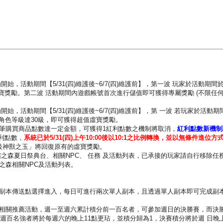
動開始，活動期間【5/31(四)維護後~6/7(四)維護前】，第一波 玩家於活動期
寶獎勵。第二波 活動期間內遊戲帳號首次進行儲值即可獲得專屬獎勵 (不限任何
動開始，活動期間【5/31(四)維護後~6/7(四)維護前】，第 一波 若玩家於活
角色等級達30級，即可獲得超值虛寶獎勵。
單筆購買商品點數達一定金額，可獲得1紅利點數之機制將取消，
紅利點數新機制
利點數，
系統已於5/31(四)上午10:00後以10:1之比例轉換，並以無條件進
5級神獸之玉」將回復原有的虛寶獎勵。
除霜之森夏日祭典台、相關NPC、 任務 及活動列表，已承接的玩家請自行移除任
霜之森相關NPC及活動列表。
副本傳送點選擇進入，每日可進行兩次單人副本，且透過單人副本即可完成副本
以及相關推薦活動，週一至週六累計積分前一百名者，可參加週日的決勝賽，而決
週百名強者將於每週六的晚上11點更玷，並積分歸為1，決賽積分將於週 日晚上