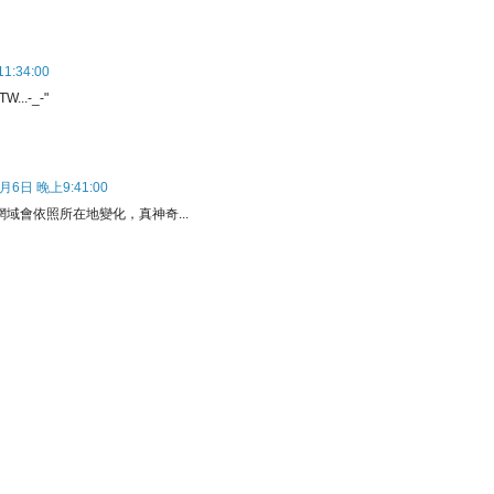
:34:00
..-_-"
月6日 晚上9:41:00
 的網域會依照所在地變化，真神奇...