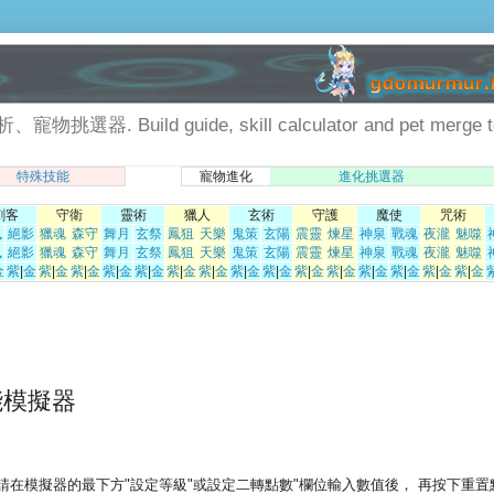
Build guide, skill calculator and pet merge to
特殊技能
寵物進化
進化挑選器
刺客
守衛
靈術
獵人
玄術
守護
魔使
咒術
風
絕影
獵魂
森守
舞月
玄祭
鳳狙
天樂
鬼策
玄陽
震靈
煉星
神泉
戰魂
夜瀧
魅噬
風
絕影
獵魂
森守
舞月
玄祭
鳳狙
天樂
鬼策
玄陽
震靈
煉星
神泉
戰魂
夜瀧
魅噬
金
紫
|
金
紫
|
金
紫
|
金
紫
|
金
紫
|
金
紫
|
金
紫
|
金
紫
|
金
紫
|
金
紫
|
金
紫
|
金
紫
|
金
紫
|
金
紫
|
金
紫
|
金
能模擬器
請在模擬器的最下方"設定等級"或設定二轉點數"欄位輸入數值後， 再按下重置