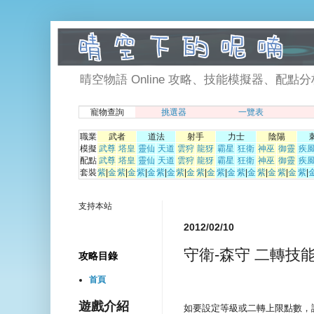
晴空物語 Online 攻略、技能模擬器、配點分析、寵物挑選器. 
寵物查詢
挑選器
一覽表
職業
武者
道法
射手
力士
陰陽
模擬
武尊
塔皇
靈仙
天道
雲狩
龍犽
霸星
狂衛
神巫
御靈
疾
配點
武尊
塔皇
靈仙
天道
雲狩
龍犽
霸星
狂衛
神巫
御靈
疾
套裝
紫
|
金
紫
|
金
紫
|
金
紫
|
金
紫
|
金
紫
|
金
紫
|
金
紫
|
金
紫
|
金
紫
|
金
紫
|
支持本站
2012/02/10
守衛-森守 二轉技
攻略目錄
首頁
遊戲介紹
如要設定等級或二轉上限點數，