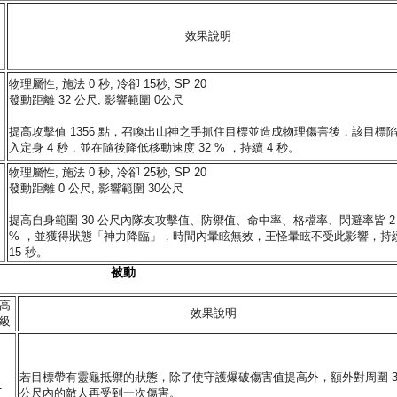
效果說明
物理屬性, 施法 0 秒, 冷卻 15秒, SP 20
發動距離 32 公尺, 影響範圍 0公尺
提高攻擊值 1356 點，召喚出山神之手抓住目標並造成物理傷害後，該目標
入定身 4 秒，並在隨後降低移動速度 32 % ，持續 4 秒。
物理屬性, 施法 0 秒, 冷卻 25秒, SP 20
發動距離 0 公尺, 影響範圍 30公尺
提高自身範圍 30 公尺內隊友攻擊值、防禦值、命中率、格檔率、閃避率皆 2
% ，並獲得狀態「神力降臨」，時間內暈眩無效，王怪暈眩不受此影響，持
15 秒。
被動
高
效果說明
級
若目標帶有靈龜抵禦的狀態，除了使守護爆破傷害值提高外，額外對周圍 
1
公尺內的敵人再受到一次傷害。