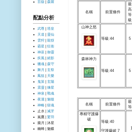
百嶽
|
森羅
最
高
名稱
前置條件
等
配點分析
級
山神之怒
武尊
|
塔皇
天道
|
靈仙
等級:44
5
雲狩
|
龍犽
霸星
|
狂衛
神巫
|
御靈
疾風
|
絕影
森林神力
獵魂
|
森守
舞月
|
玄祭
等級:44
5
鳳狙
|
天樂
鬼策
|
玄陽
震靈
|
煉星
神泉
|
戰魂
夜瀧
|
魅噬
最
名稱
前置條件
神略
|
獄魂
等
止水 |
滅牙
專精守護爆
嵐鷹 |
驚羽
破
等級:40
朧月 | 沐星
幽蜂 | 魅蝶
守護爆破:7