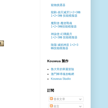
寵物挑選器
龍騎-崩天滅牙1+2+3轉
1+2+3轉 技能模擬器
魔獸使-魔使戰魂
1+2+3轉技能模擬器
神諭使-幻璃朧月
1+2+3轉 技能模擬器
陰陽-滅焰神巫 1+2+3
轉技能模擬器
Kouwua 製作
魯大常的華麗冒險
激鬥棒球魂攻略網
Kouwua Studio
訂閱
發表文章
留言