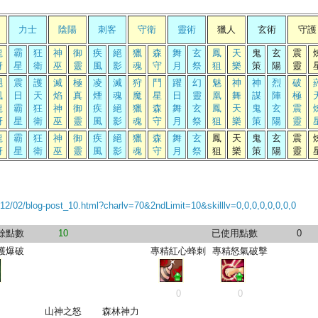
力士
陰陽
刺客
守衛
靈術
獵人
玄術
守護
龍
霸
狂
神
御
疾
絕
獵
森
舞
玄
鳳
天
鬼
玄
震
犽
星
衛
巫
靈
風
影
魂
守
月
祭
狙
樂
策
陽
靈
颶
震
護
滅
極
凌
滅
狩
鬥
躍
幻
魅
神
神
烈
破
風
日
天
焰
真
煙
魂
魔
星
日
靈
凰
舞
謀
陣
極
龍
霸
狂
神
御
疾
絕
獵
森
舞
玄
鳳
天
鬼
玄
震
犽
星
衛
巫
靈
風
影
魂
守
月
祭
狙
樂
策
陽
靈
龍
霸
狂
神
御
疾
絕
獵
森
舞
玄
鳳
天
鬼
玄
震
犽
星
衛
巫
靈
風
影
魂
守
月
祭
狙
樂
策
陽
靈
12/02/blog-post_10.html?charlv=70&2ndLimit=10&skilllv=0,0,0,0,0,0,0,0
餘點數
10
已使用點數
0
護爆破
專精紅心蜂刺
專精怒氣破擊
0
0
山神之怒
森林神力