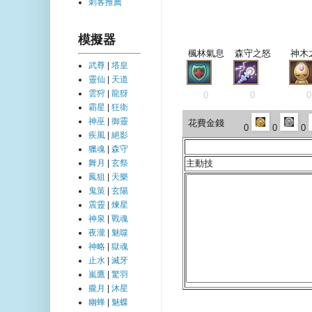
刺客推薦
模擬器
楓林氣息
森守之怒
神木
武尊
|
塔皇
靈仙
|
天道
雲狩
|
龍犽
0
0
0
霸星
|
狂衛
神巫
|
御靈
花費金錢
0
0
0
疾風
|
絕影
獵魂
|
森守
主動技
舞月
|
玄祭
鳳狙
|
天樂
鬼策
|
玄陽
震靈
|
煉星
神泉
|
戰魂
夜瀧
|
魅噬
神略
|
獄魂
止水
|
滅牙
嵐鷹
|
驚羽
朧月
|
沐星
幽蜂
|
魅蝶