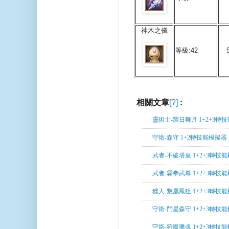
神木之儀
等級:42
相關文章
[?]
:
二轉,
守衛,
技能
靈術士-躍日舞月 1+2+3轉
守衛-森守 1+2轉技能模擬器
武者-不破塔皇 1+2+3轉技
武者-霸拳武尊 1+2+3轉技
獵人-魅凰鳳狙 1+2+3轉技
守衛-鬥星森守 1+2+3轉技
守衛-狩魔獵魂 1+2+3轉技