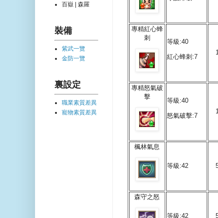
百嶽 | 森羅
專精紅心蜂
裝備
刺
等級:40
紫武一覽
紅心蜂刺:7
金防一覽
裏設定
專精怒氣破
擊
等級:40
職業素質差異
寵物素質差異
怒氣破擊:7
楓林氣息
等級:42
森守之怒
等級:42