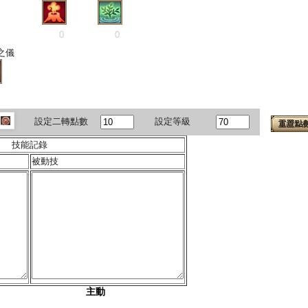
0
0
之儀
設定二轉點數
設定等級
技能記錄
被動技
主動