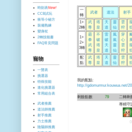
時刻表
New!
一
武者
道法
射手
CCB試玩
轉
衝等小秘方
1+
武
塔
天
靈
雲
裝備熟練
2轉
尊
皇
道
仙
狩
變身杖
霸
不
雷
風
穿
1+
2轉技能書
拳
破
破
嵐
心
2+
FAQ常見問題
武
塔
天
靈
雲
3轉
尊
皇
道
仙
狩
配
武
塔
天
靈
雲
寵物
點
尊
皇
道
仙
狩
一覽表
挑選器
我的配點:
特殊技能
http://gdomurmur.kouwua.net/20
進化挑選器
常用組合表
剩餘點數
79
二轉剩
武者推薦
專精守
道法師推薦
射手推薦
力士推薦
0
陰陽師推薦