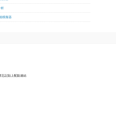
分析
技能模擬器
要忘記貼上配點連結