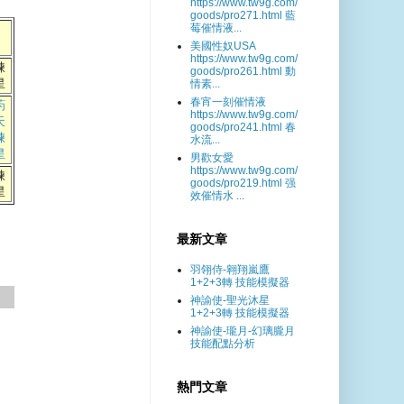
https://www.tw9g.com/
goods/pro271.html 藍
莓催情液...
美國性奴USA
https://www.tw9g.com/
煉
goods/pro261.html 動
星
情素...
春宵一刻催情液
葯
https://www.tw9g.com/
天
goods/pro241.html 春
煉
水流...
星
男歡女愛
https://www.tw9g.com/
煉
goods/pro219.html 强
星
效催情水 ...
最新文章
羽翎侍-翱翔嵐鷹
1+2+3轉 技能模擬器
神諭使-聖光沐星
1+2+3轉 技能模擬器
神諭使-瓏月-幻璃朧月
技能配點分析
熱門文章