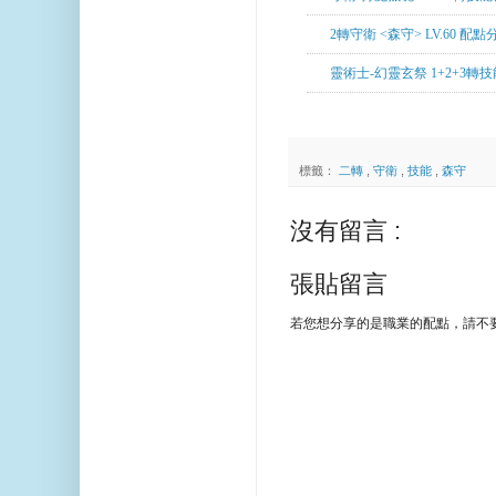
2轉守衛 <森守> LV.60 配點
靈術士-幻靈玄祭 1+2+3轉
標籤：
二轉
,
守衛
,
技能
,
森守
沒有留言 :
張貼留言
若您想分享的是職業的配點，請不