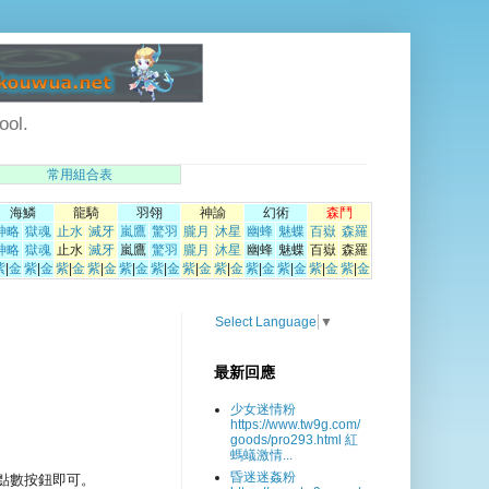
ol.
常用組合表
海鱗
龍騎
羽翎
神諭
幻術
森鬥
神略
獄魂
止水
滅牙
嵐鷹
驚羽
朧月
沐星
幽蜂
魅蝶
百嶽
森羅
神略
獄魂
止水
滅牙
嵐鷹
驚羽
朧月
沐星
幽蜂
魅蝶
百嶽
森羅
紫
|
金
紫
|
金
紫
|
金
紫
|
金
紫
|
金
紫
|
金
紫
|
金
紫
|
金
紫
|
金
紫
|
金
紫
|
金
紫
|
金
Select Language
▼
最新回應
少女迷情粉
https://www.tw9g.com/
goods/pro293.html 紅
螞蟻激情...
昏迷迷姦粉
點數按鈕即可。