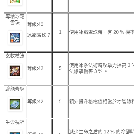
專精冰霜
雪珠
等級:40
1
使用冰霜雪珠時，有 20 % 機
冰霜雪珠:7
玄牧杖法
使用冰系法術時攻擊力提高 3 
等級:42
5
法爆擊傷害 3 % 。
辟能修練
等級:42
5
額外提升格檔值相當於才智總和的
生命祝福
減少生命之盾的 12 % 的冷