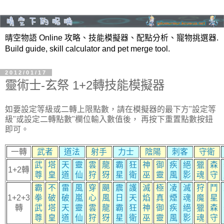
晴空物語 Online 攻略、技能模擬器、配點分析、寵物挑選器.
Build guide, skill calculator and pet merge tool.
2012/01/17
靈術士-玄祭 1+2轉技能模擬器
如要設定等級或二轉上限點數，請在模擬器的最下方"設定等
級"或設定二轉點數"欄位輸入數值後， 再按下重置點數按鈕
即可。
一轉
武者
道法
射手
力士
陰陽
刺客
守衛
武
塔
天
靈
雲
龍
霸
狂
神
御
疾
絕
獵
森
1+2轉
尊
皇
道
仙
狩
犽
星
衛
巫
靈
風
影
魂
守
霸
不
雷
風
穿
颶
震
護
滅
極
凌
滅
狩
鬥
1+2+3
拳
破
破
嵐
心
風
日
天
焰
真
煙
魂
魔
星
轉
武
塔
天
靈
雲
龍
霸
狂
神
御
疾
絕
獵
森
尊
皇
道
仙
狩
犽
星
衛
巫
靈
風
影
魂
守