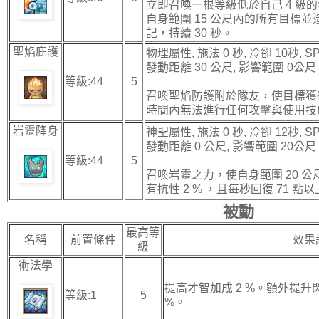
立即召喚一根等級低於自己 4 級
自身範圍 15 公尺內的所有目標
記，持續 30 秒。
聖焰庇護
物理屬性, 施法 0 秒, 冷卻 10秒, SP
發動距離 30 公尺, 影響範圍 0公尺
等級:44
5
召喚聖焰防護附於隊友，使目標獲得
時間內無法進行任何攻擊與使用技
岩靈降身
神聖屬性, 施法 0 秒, 冷卻 12秒, SP
發動距離 0 公尺, 影響範圍 20公尺
等級:44
5
召喚岩靈之力，使自身範圍 20 
有抗性 2 % ，且每秒回復 71 點以
被動
最高等
名稱
前置條件
效果
級
術法學
提高才智加成 2 %。額外提升
等級:1
5
%。