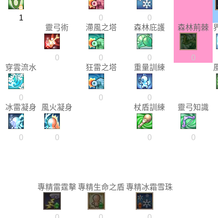
1
0
0
靈弓術
滯風之塔
森林庇護
森林荊棘
0
0
0
0
穿雲流水
狂雷之塔
重量訓練
0
0
0
冰雷凝身
風火凝身
杖盾訓練
靈弓知識
0
0
0
0
專精雷霆擊
專精生命之盾
專精冰霜雪珠
0
0
0