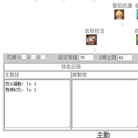
聖焰庇護
0
玄牧杖法
0
花費
0
0
0
設定等級
1轉上限
技能記錄
主動技
被動技
主動