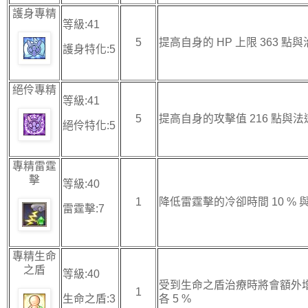
護身專精
等級:41
5
提高自身的 HP 上限 363 點與
護身特化:5
絕伶專精
等級:41
5
提高自身的攻擊值 216 點與法速
絕伶特化:5
專精雷霆
擊
等級:40
1
降低雷霆擊的冷卻時間 10 % 
雷霆擊:7
專精生命
之盾
等級:40
受到生命之盾治療時將會額外
1
生命之盾:3
各 5 %