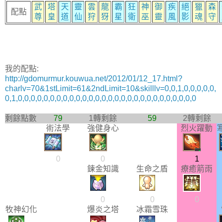
武
塔
天
靈
雲
龍
霸
狂
神
御
疾
絕
獵
森
配點
尊
皇
道
仙
狩
犽
星
衛
巫
靈
風
影
魂
守
我的配點:
http://gdomurmur.kouwua.net/2012/01/12_17.html?
charlv=70&1stLimit=61&2ndLimit=10&skilllv=0,0,1,0,0,0,0,0,
0,1,0,0,0,0,0,0,0,0,0,0,0,0,0,0,0,0,0,0,0,0,0,0,0,0,0,0,0,0
剩餘點數
79
1轉剩餘
59
2轉剩餘
術法學
強健身心
烈火躍動
0
0
1
鍊金知識
生命之盾
療癒箭雨
0
0
0
牧神幻化
爆炎之塔
冰霜雪珠