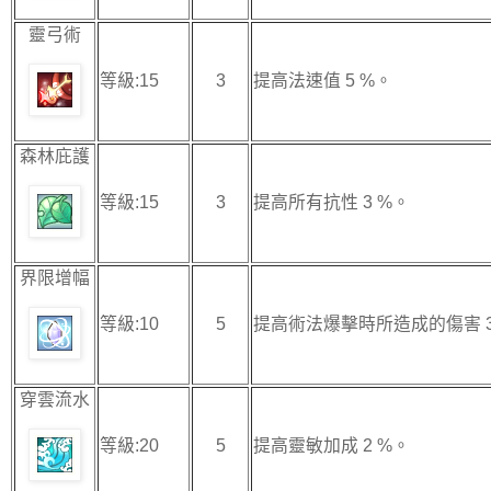
靈弓術
等級:15
3
提高法速值 5 %。
森林庇護
等級:15
3
提高所有抗性 3 %。
界限增幅
等級:10
5
提高術法爆擊時所造成的傷害 3
穿雲流水
等級:20
5
提高靈敏加成 2 %。