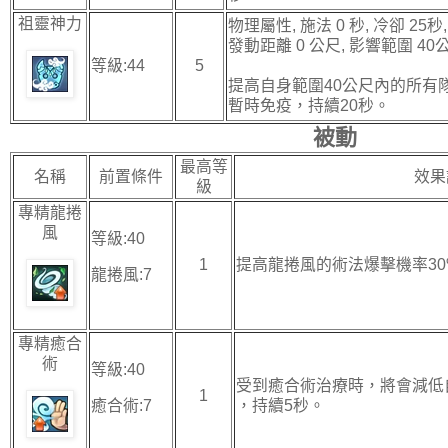
祖靈神力
物理屬性, 施法 0 秒, 冷卻 25秒, 
發動距離 0 公尺, 影響範圍 40
等級:44
5
提高自身範圍40公尺內的所有隊
暫時免疫，持續20秒。
被動
最高等
名稱
前置條件
效果
級
專精龍捲
風
等級:40
1
提高龍捲風的術法爆擊機率30
龍捲風:7
專精癒合
術
等級:40
受到癒合術治療時，將會減低
1
癒合術:7
，持續5秒。