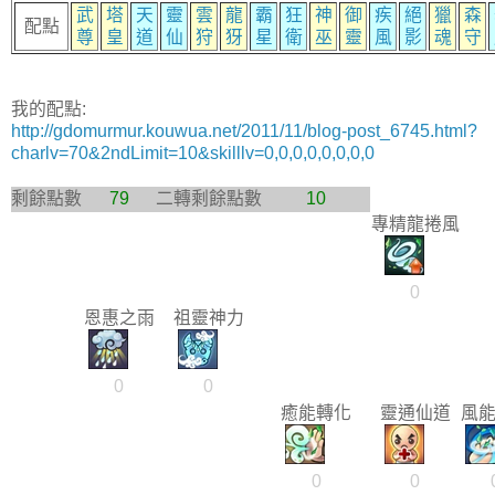
武
塔
天
靈
雲
龍
霸
狂
神
御
疾
絕
獵
森
配點
尊
皇
道
仙
狩
犽
星
衛
巫
靈
風
影
魂
守
我的配點:
http://gdomurmur.kouwua.net/2011/11/blog-post_6745.html?
charlv=70&2ndLimit=10&skilllv=0,0,0,0,0,0,0,0
剩餘點數
79
二轉剩餘點數
10
專精龍捲風
0
恩惠之雨
祖靈神力
0
0
癒能轉化
靈通仙道
風
0
0