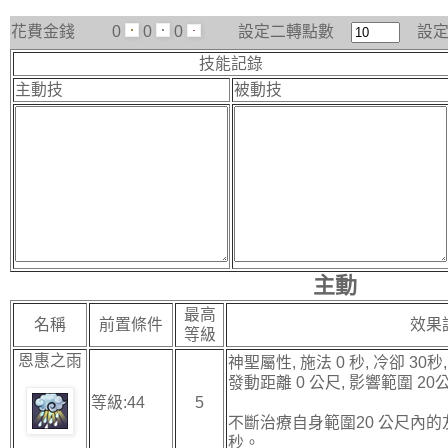
花費金錢
0
0
0
設定二轉點數
設
技能記錄
主動技
被動技
主動
最高
名稱
前置條件
效果
等級
恩惠之雨
神聖屬性, 施法 0 秒, 冷卻 30秒, 
發動距離 0 公尺, 影響範圍 20
等級:44
5
不斷治療自身範圍20 公尺內的友
秒。