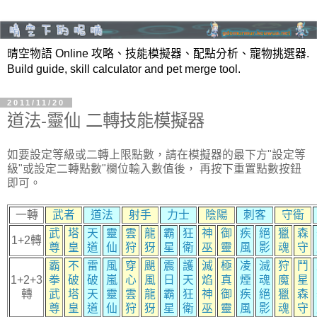
晴空物語 Online 攻略、技能模擬器、配點分析、寵物挑選器.
Build guide, skill calculator and pet merge tool.
2011/11/20
道法-靈仙 二轉技能模擬器
如要設定等級或二轉上限點數，請在模擬器的最下方"設定等
級"或設定二轉點數"欄位輸入數值後， 再按下重置點數按鈕
即可。
一轉
武者
道法
射手
力士
陰陽
刺客
守衛
武
塔
天
靈
雲
龍
霸
狂
神
御
疾
絕
獵
森
1+2轉
尊
皇
道
仙
狩
犽
星
衛
巫
靈
風
影
魂
守
霸
不
雷
風
穿
颶
震
護
滅
極
凌
滅
狩
鬥
1+2+3
拳
破
破
嵐
心
風
日
天
焰
真
煙
魂
魔
星
轉
武
塔
天
靈
雲
龍
霸
狂
神
御
疾
絕
獵
森
尊
皇
道
仙
狩
犽
星
衛
巫
靈
風
影
魂
守