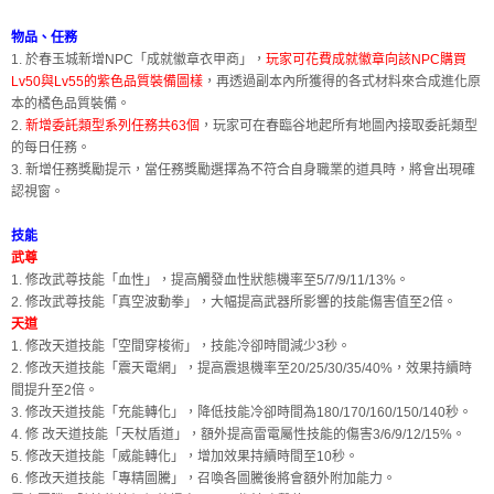
物品、任務
1. 於春玉城新增NPC「成就徽章衣甲商」，
玩家可花費成就徽章向該NPC購買
Lv50與Lv55的紫色品質裝備圖樣
，再透過副本內所獲得的各式材料來合成進化原
本的橘色品質裝備。
2.
新增委託類型系列任務共63個
，玩家可在春臨谷地起所有地圖內接取委託類型
的每日任務。
3. 新增任務獎勵提示，當任務獎勵選擇為不符合自身職業的道具時，將會出現確
認視窗。
技能
武尊
1. 修改武尊技能「血性」，提高觸發血性狀態機率至5/7/9/11/13%。
2. 修改武尊技能「真空波動拳」，大幅提高武器所影響的技能傷害值至2倍。
天道
1. 修改天道技能「空間穿梭術」，技能冷卻時間減少3秒。
2. 修改天道技能「震天電網」，提高震退機率至20/25/30/35/40%，效果持續時
間提升至2倍。
3. 修改天道技能「充能轉化」，降低技能冷卻時間為180/170/160/150/140秒。
4. 修 改天道技能「天杖盾道」，額外提高雷電屬性技能的傷害3/6/9/12/15%。
5. 修改天道技能「威能轉化」，增加效果持續時間至10秒。
6. 修改天道技能「專精圖騰」，召喚各圖騰後將會額外附加能力。