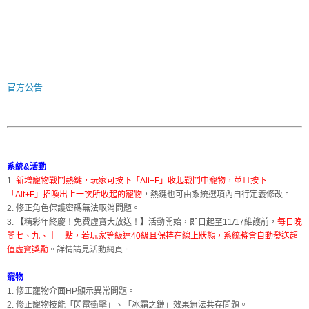
官方公告
系統&活動
1.
新增寵物戰鬥熱鍵，玩家可按下「Alt+F」收起戰鬥中寵物，並且按下
「Alt+F」招喚出上一次所收起的寵物
，熱鍵也可由系統選項內自行定義修改。
2. 修正角色保護密碼無法取消問題。
3. 【精彩年終慶！免費虛寶大放送！】活動開始，即日起至11/17維護前，
每日晚
間七、九、十一點，若玩家等級達40級且保持在線上狀態，系統將會自動發送超
值虛寶獎勵
。詳情請見活動網頁。
寵物
1. 修正寵物介面HP顯示異常問題。
2. 修正寵物技能「閃電衝擊」、「冰霜之鏈」效果無法共存問題。