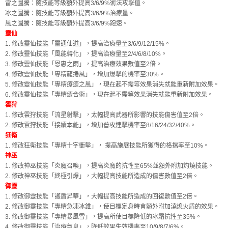
雷之圖騰：隨技能等級額外提高3/6/9%術法攻擊值。
冰之圖騰：隨技能等級額外提高3/6/9%治療量。
風之圖騰：隨技能等級額外提高3/6/9%跑速。
靈仙
1. 修改靈仙技能「靈通仙道」，提高治療量至3/6/9/12/15%。
2. 修改靈仙技能「風能轉化」，提高治療量至2/4/6/8/10%。
3. 修改靈仙技能「恩惠之雨」，提高治療效果數值至2倍。
4. 修改靈仙技能「專精龍捲風」，增加爆擊的機率至30%。
5. 修改靈仙技能「專精療癒之風」，現在起不需等效果消失就能重新附加效果。
6. 修改靈仙技能「專精癒合術」，現在起不需等效果消失就能重新附加效果。
雲狩
1. 修改雲狩技能「流星射擊」，太幅提高武器所影響的技能傷害值至2倍。
2. 修改雲狩技能「接續本能」，增加普攻連擊機率至8/16/24/32/40%。
狂衛
1. 修改狂衛技能「專精十字衝擊」， 提高施展技能所獲得的格擋率至10%。
神巫
1. 修改神巫技能「炎魔召喚」，提高炎魔的抗性至65%並額外附加灼燒技能。
2. 修改神巫技能「終極引爆」，大幅提高技能所造成的傷害數值至2倍。
御靈
1. 修改御靈技能「護盾昇華」，大幅提高技能所造成的回復數值至2倍。
2. 修改御靈技能「專精急凍冰錐」，使目標定身時會額外附加澆熄火盾的效果。
3. 修改御靈技能「專精暴風雪」，提高所使目標降低的冰霜抗性至35%。
4. 修改御靈技能「治療氣息」，降低效果失效機率至10/9/8/7/6%。