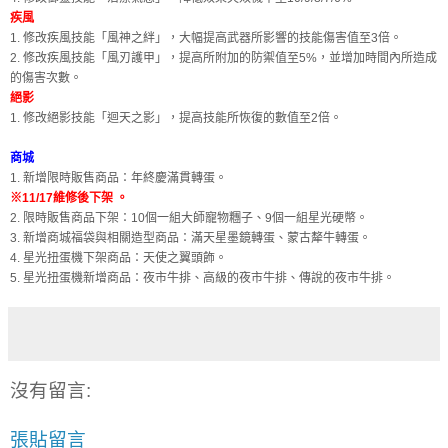
疾風
1. 修改疾風技能「風神之絆」，大幅提高武器所影響的技能傷害值至3倍。
2. 修改疾風技能「風刃護甲」，提高所附加的防禦值至5%，並增加時間內所造成
的傷害次數。
絕影
1. 修改絕影技能「迴天之影」，提高技能所恢復的數值至2倍。
商城
1. 新增限時販售商品：年終慶滿貫轉蛋。
※11/17維修後下架 。
2. 限時販售商品下架：10個一組大師寵物糰子、9個一組星光硬幣。
3. 新增商城福袋與相關造型商品：滿天星墨鏡轉蛋、蒙古犛牛轉蛋。
4. 星光扭蛋機下架商品：天使之翼頭飾。
5. 星光扭蛋機新增商品：夜市牛排、高級的夜市牛排、傳說的夜市牛排。
沒有留言:
張貼留言