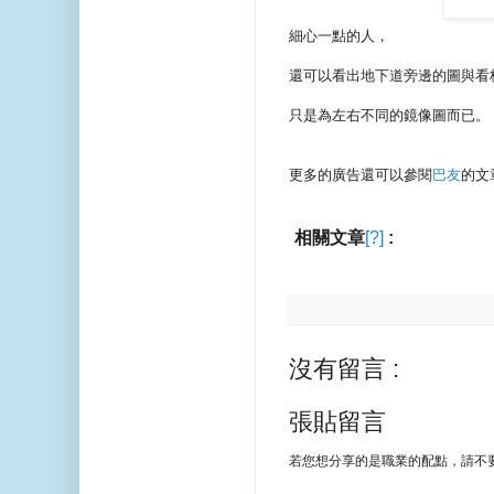
細心一點的人，
還可以看出地下道旁邊的圖與看
只是為左右不同的鏡像圖而已。
更多的廣告還可以參閱
巴友
的文
相關文章
[?]
:
沒有留言 :
張貼留言
若您想分享的是職業的配點，請不