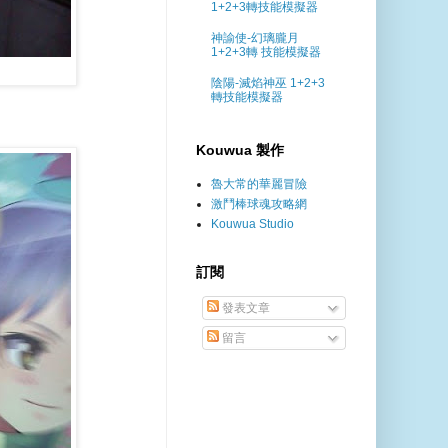
1+2+3轉技能模擬器
神諭使-幻璃朧月
1+2+3轉 技能模擬器
陰陽-滅焰神巫 1+2+3
轉技能模擬器
Kouwua 製作
魯大常的華麗冒險
激鬥棒球魂攻略網
Kouwua Studio
訂閱
發表文章
留言