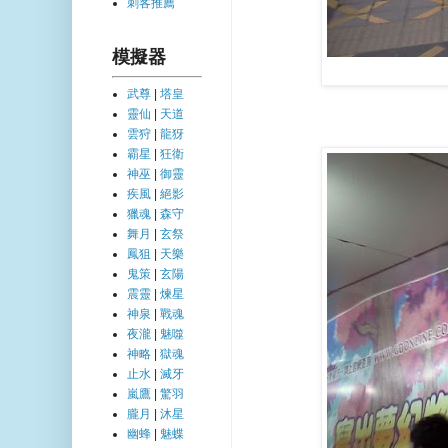
刺客推薦
模擬器
武尊
|
塔皇
靈仙
|
天道
雲狩
|
龍犽
霸星
|
狂衛
神巫
|
御靈
疾風
|
絕影
獵魂
|
森守
舞月
|
玄祭
鳳狙
|
天樂
鬼策
|
玄陽
震靈
|
煉星
神泉
|
戰魂
夜瀧
|
魅噬
神略
|
獄魂
止水
|
滅牙
嵐鷹
|
驚羽
朧月
|
沐星
幽蜂
|
魅蝶