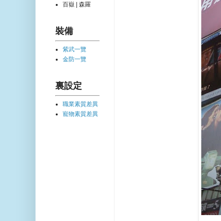
百嶽 | 森羅
裝備
紫武一覽
金防一覽
裏設定
職業素質差異
寵物素質差異