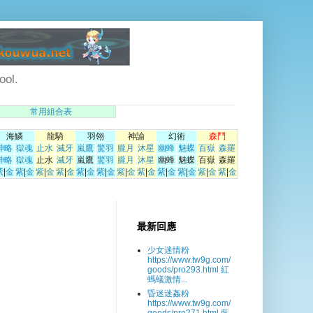
ol.
常用組合表
海鱗
龍騎
羽翎
神諭
幻術
森鬥
神略
獄魂
止水
滅牙
嵐鷹
驚羽
朧月
沐星
幽蜂
魅蝶
百嶽
森羅
神略
獄魂
止水
滅牙
嵐鷹
驚羽
朧月
沐星
幽蜂
魅蝶
百嶽
森羅
紫
|
金
紫
|
金
紫
|
金
紫
|
金
紫
|
金
紫
|
金
紫
|
金
紫
|
金
紫
|
金
紫
|
金
紫
|
金
紫
|
金
最新回應
少女迷情粉
https://www.tw9g.com/
goods/pro293.html 紅
螞蟻激情...
昏迷迷姦粉
https://www.tw9g.com/