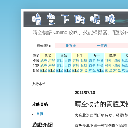
晴空物語 Online 攻略、技能模擬器、配點分析、寵物挑選器. 
寵物查詢
挑選器
一覽表
職業
武者
道法
射手
力士
陰陽
模擬
武尊
塔皇
靈仙
天道
雲狩
龍犽
霸星
狂衛
神巫
御靈
疾
配點
武尊
塔皇
靈仙
天道
雲狩
龍犽
霸星
狂衛
神巫
御靈
疾
套裝
紫
|
金
紫
|
金
紫
|
金
紫
|
金
紫
|
金
紫
|
金
紫
|
金
紫
|
金
紫
|
金
紫
|
金
紫
|
支持本站
2011/07/10
晴空物語的實體廣
攻略目錄
首頁
去台北逛西門町的時候，發覺晴
遊戲介紹
首先是地下道一整個包圍的區域