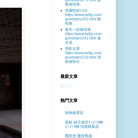
goods/pro271.html 藍
莓催情液...
美國性奴USA
https://www.tw9g.com/
goods/pro261.html 動
情素...
春宵一刻催情液
https://www.tw9g.com/
goods/pro241.html 春
水流...
男歡女愛
https://www.tw9g.com/
goods/pro219.html 强
效催情水 ...
最新文章
載入中…
熱門文章
寵物挑選器
龍騎-崩天滅牙1+2+3轉
1+2+3轉 技能模擬器
魔獸使-魔使戰魂