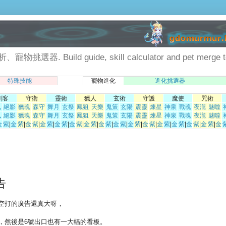
Build guide, skill calculator and pet merge to
特殊技能
寵物進化
進化挑選器
刺客
守衛
靈術
獵人
玄術
守護
魔使
咒術
風
絕影
獵魂
森守
舞月
玄祭
鳳狙
天樂
鬼策
玄陽
震靈
煉星
神泉
戰魂
夜瀧
魅噬
風
絕影
獵魂
森守
舞月
玄祭
鳳狙
天樂
鬼策
玄陽
震靈
煉星
神泉
戰魂
夜瀧
魅噬
金
紫
|
金
紫
|
金
紫
|
金
紫
|
金
紫
|
金
紫
|
金
紫
|
金
紫
|
金
紫
|
金
紫
|
金
紫
|
金
紫
|
金
紫
|
金
紫
|
金
紫
|
金
告
空打的廣告還真大呀，
，然後是6號出口也有一大幅的看板。