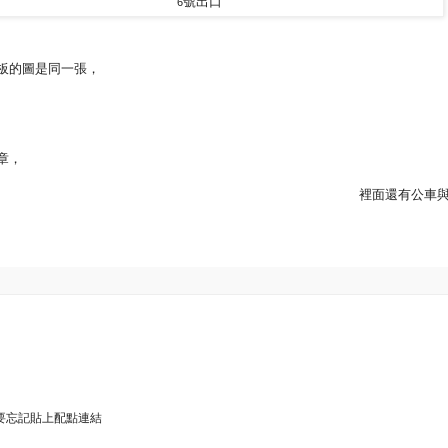
號出口
6
板的圖是同一張，
章，
裡面還有公車
要忘記貼上配點連結