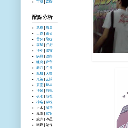
百嶽
|
森羅
配點分析
武尊
|
塔皇
天道
|
靈仙
雲狩
|
龍犽
霸星
|
狂衛
神巫
|
御靈
疾風
|
絕影
獵魂
|
森守
舞月
|
玄祭
鳳狙
|
天樂
鬼策
|
玄陽
震靈
|
煉星
神泉
|
戰魂
夜瀧
|
魅噬
神略
|
獄魂
止水 |
滅牙
嵐鷹 |
驚羽
朧月 | 沐星
幽蜂 | 魅蝶